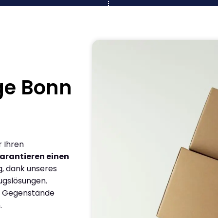
ge Bonn
r Ihren
arantieren einen
g, dank unseres
ugslösungen.
en Gegenstände
.