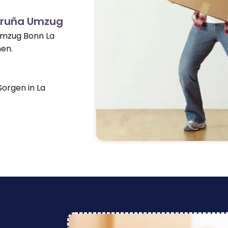
oruña Umzug
Umzug Bonn La
en.
orgen in La