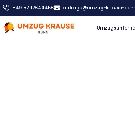
Zum
+4915792644456
anfrage@umzug-krause-bonn
Inhalt
springen
Umzugsuntern
Günstiger La Coruña Umzug
Umzug Bon
Coruña