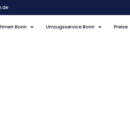
.de
ehmen Bonn
Umzugsservice Bonn
Preise
n La